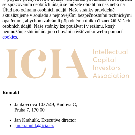
se zpracováním osobních údajů se můžete obrátit na nás nebo na
Úřad pro ochranu osobních údajů. Naše stránky pravidelně
aktualizujeme v souladu s nejnovějšími bezpečnostními technickými
opatřeními, abychom zabránili případnému úniku či zneužití Vašich
osobních údajů. Naše stránky lze používat i v režimu, který
neumožňuje sbírání údajů o chování návštěvníků webu pomocí
cookies
.
Kontakt
Jankovcova 1037/49, Budova C,
Praha 7, 170 00
Jan Krahulík, Executive director
jan.krahulik@icia.cz