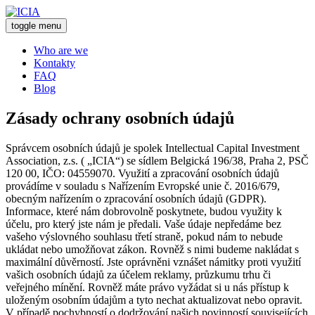
toggle menu
Who are we
Kontakty
FAQ
Blog
Zásady ochrany osobních údajů
Správcem osobních údajů je spolek Intellectual Capital Investment
Association, z.s. ( „ICIA“) se sídlem Belgická 196/38, Praha 2, PSČ
120 00, IČO: 04559070. Využití a zpracování osobních údajů
provádíme v souladu s Nařízením Evropské unie č. 2016/679,
obecným nařízením o zpracování osobních údajů (GDPR).
Informace, které nám dobrovolně poskytnete, budou využity k
účelu, pro který jste nám je předali. Vaše údaje nepředáme bez
vašeho výslovného souhlasu třetí straně, pokud nám to nebude
ukládat nebo umožňovat zákon. Rovněž s nimi budeme nakládat s
maximální důvěrností. Jste oprávněni vznášet námitky proti využití
vašich osobních údajů za účelem reklamy, průzkumu trhu či
veřejného mínění. Rovněž máte právo vyžádat si u nás přístup k
uloženým osobním údajům a tyto nechat aktualizovat nebo opravit.
V případě pochybností o dodržování našich povinností souvisejících