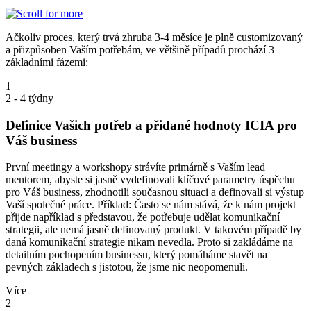
Ačkoliv proces, který trvá zhruba 3-4 měsíce je plně customizovaný
a přizpůsoben Vaším potřebám, ve většině případů prochází 3
základními fázemi:
1
2 - 4 týdny
Definice Vašich potřeb a přidané hodnoty ICIA pro
Váš business
První meetingy a workshopy strávíte primárně s Vaším lead
mentorem, abyste si jasně vydefinovali klíčové parametry úspěchu
pro Váš business, zhodnotili současnou situaci a definovali si výstup
Vaší společné práce. Příklad: Často se nám stává, že k nám projekt
přijde například s představou, že potřebuje udělat komunikační
strategii, ale nemá jasně definovaný produkt. V takovém případě by
daná komunikační strategie nikam nevedla. Proto si zakládáme na
detailním pochopením businessu, který pomáháme stavět na
pevných základech s jistotou, že jsme nic neopomenuli.
Více
2