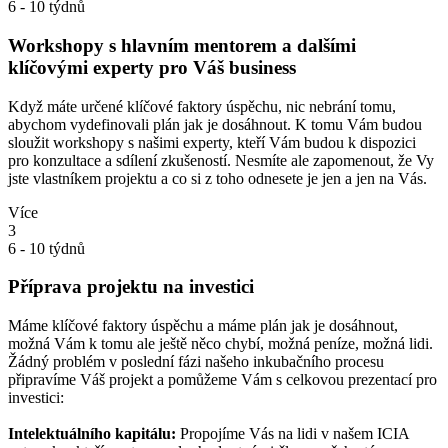
6 - 10 týdnů
Workshopy s hlavním mentorem a dalšími
klíčovými experty pro Váš business
Když máte určené klíčové faktory úspěchu, nic nebrání tomu,
abychom vydefinovali plán jak je dosáhnout. K tomu Vám budou
sloužit workshopy s našimi experty, kteří Vám budou k dispozici
pro konzultace a sdílení zkušeností. Nesmíte ale zapomenout, že Vy
jste vlastníkem projektu a co si z toho odnesete je jen a jen na Vás.
Více
3
6 - 10 týdnů
Příprava projektu na investici
Máme klíčové faktory úspěchu a máme plán jak je dosáhnout,
možná Vám k tomu ale ještě něco chybí, možná peníze, možná lidi.
Žádný problém v poslední fázi našeho inkubačního procesu
připravíme Váš projekt a pomůžeme Vám s celkovou prezentací pro
investici:
Intelektuálního kapitálu:
Propojíme Vás na lidi v našem ICIA