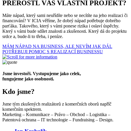
PŘEROSTL VÁS VLASTNÍ PROJEKT?
Máte nápad, který sami neuřídíte nebo se necítíte na jeho realizaci či
financování? V ICIA věříme, že dobrý nápad potřebuje dobrého
parťáka. Takového, který s vámi ponese rizika i oslaví úspěchy.
Který s vámi bude sdílet znalosti a zkušenosti. Který dá do projektu
srdce a, bude-li to třeba, i peníze.
MÁM NÁPAD NA BUSINESS, ALE NEVÍM JAK DÁL
POTŘEBUJI POMOC S REALIZACÍ BUSINESSU
Jsme investoři. Vystupujeme jako celek,
fungujeme jako osobnosti.
Kdo jsme?
Jsme tým zkušených realizátorů z komerčních oborů napříč
komerčním spektrem.
Marketing – Komunikace – Právo – Obchod – Logistika –
Patentová ochrana – IT technologie – Fundraising – Design.