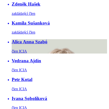
Zdeněk Hašek
zakládající člen
Kamila Sušanková
zakládající člen
Alica Anna Szabó
člen ICIA
Vedrana Ajdin
člen ICIA
Petr Kotal
člen ICIA
Ivana Sobolíková
člen ICIA