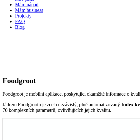
Mám nápad
Mám business
Projekty
FAQ
Blog
Foodgroot
Foodgroot je mobilní aplikace, poskytující okamžité informace o kvalit
Jádrem Foodgrootu je zcela nezávislý, plně automatizovaný
Index kv
70 komplexních parametrů, ovlivňujících jejich kvalitu.