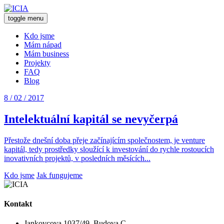
toggle menu
Kdo jsme
Mám nápad
Mám business
Projekty
FAQ
Blog
8 / 02 / 2017
Intelektuální kapitál se nevyčerpá
Přestože dnešní doba přeje začínajícím společnostem, je venture
kapitál, tedy prostředky sloužící k investování do rychle rostoucích
inovativních projektů, v posledních měsících...
Kdo jsme
Jak fungujeme
Kontakt
Jankovcova 1037/49, Budova C,