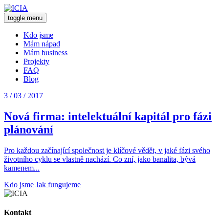
toggle menu
Kdo jsme
Mám nápad
Mám business
Projekty
FAQ
Blog
3 / 03 / 2017
Nová firma: intelektuální kapitál pro fázi
plánování
Pro každou začínající společnost je klíčové vědět, v jaké fázi svého
životního cyklu se vlastně nachází. Co zní, jako banalita, bývá
kamenem...
Kdo jsme
Jak fungujeme
Kontakt